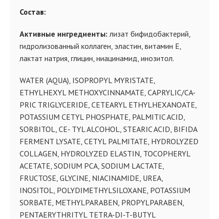
Состав:
Активные ингредиенты:
лизат бифидобактерий,
гидролизованный коллаген, эластин, витамин Е,
лактат натрия, глицин, ниацинамид, инозитол.
WATER (AQUA), ISOPROPYL MYRISTATE,
ETHYLHEXYL METHOXYCINNAMATE, CAPRYLIC/CA-
PRIC TRIGLYCERIDE, CETEARYL ETHYLHEXANOATE,
POTASSIUM CETYL PHOSPHATE, PALMITIC ACID,
SORBITOL, CE- TYL ALCOHOL, STEARIC ACID, BIFIDA
FERMENT LYSATE, CETYL PALMITATE, HYDROLYZED
COLLAGEN, HYDROLYZED ELASTIN, TOCOPHERYL
ACETATE, SODIUM PCA, SODIUM LACTATE,
FRUCTOSE, GLYCINE, NIACINAMIDE, UREA,
INOSITOL, POLYDIMETHYLSILOXANE, POTASSIUM
SORBATE, METHYLPARABEN, PROPYLPARABEN,
PENTAERYTHRITYL TETRA-DI-T-BUTYL