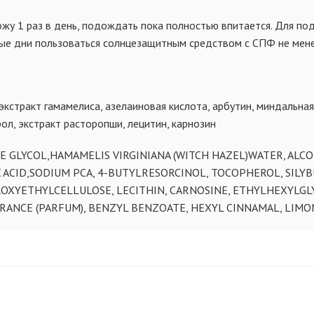
жу 1 раз в день, подождать пока полностью впитается. Для по
ые дни пользоваться солнцезащитным средством с СПФ не мене
экстракт гамамелиса, азелаиновая кислота, арбутин, миндальная
ол, экстракт расторопши, лецитин, карнозин
E GLYCOL,HAMAMELIS VIRGINIANA (WITCH HAZEL)WATER, ALCOH
C ACID,SODIUM PCA, 4-BUTYLRESORCINOL, TOCOPHEROL, SIL
ROXYETHYLCELLULOSE, LECITHIN, CARNOSINE, ETHYLHEXYLGL
ANCE (PARFUM), BENZYL BENZOATE, HEXYL CINNAMAL, LIMO