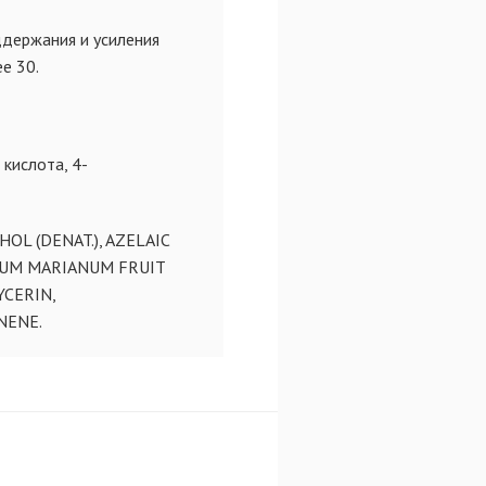
ддержания и усиления
е 30.
 кислота, 4-
OL (DENAT.), AZELAIC
YBUM MARIANUM FRUIT
YCERIN,
NENE.